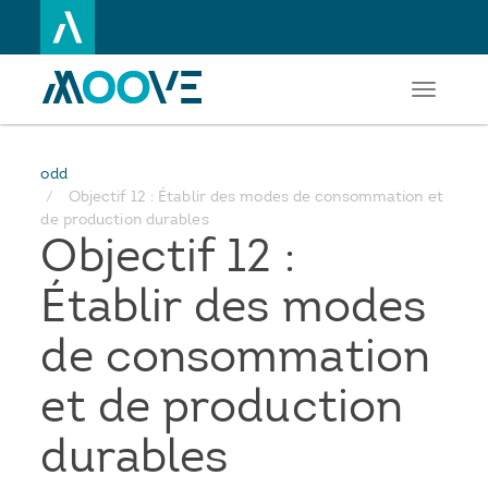
Toggle
Aller
navigati
au
contenu
principal
odd
Objectif 12 : Établir des modes de consommation et
de production durables
Objectif 12 :
Établir des modes
de consommation
et de production
durables