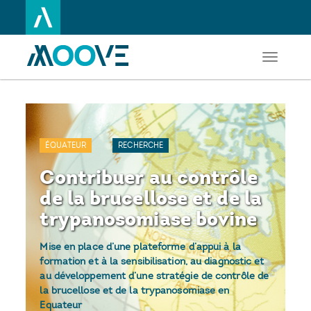
Toggle
Aller
navigati
au
contenu
principal
ÉQUATEUR
RECHERCHE
Contribuer au contrôle
de la brucellose et de la
trypanosomiase bovine
Mise en place d’une plateforme d’appui à la
formation et à la sensibilisation, au diagnostic et
au développement d’une stratégie de contrôle de
la brucellose et de la trypanosomiase en
Equateur