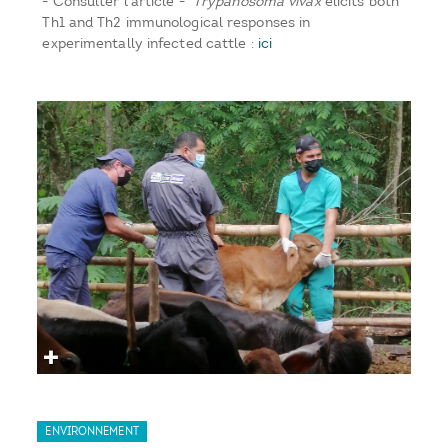
- Consulter l'article -
Trypanosoma vivax
elicits both
Th1 and Th2 immunological responses in
experimentally infected cattle :
ici
ENVIRONNEMENT