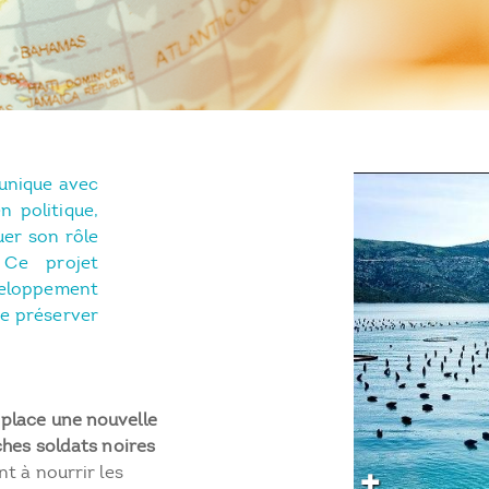
 unique avec
n politique,
uer son rôle
 Ce projet
veloppement
de préserver
place une nouvelle
ches soldats noires
t à nourrir les