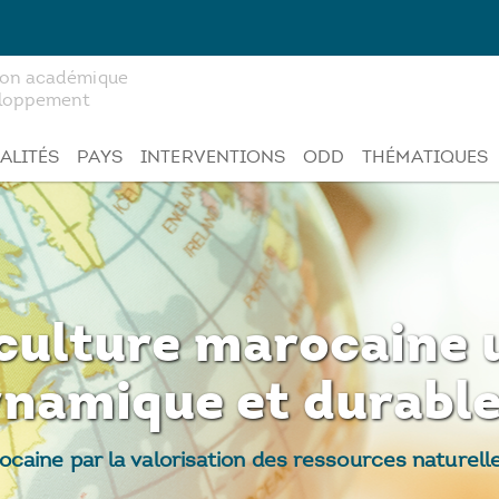
tion académique
veloppement
ALITÉS
PAYS
INTERVENTIONS
ODD
THÉMATIQUES
aculture marocaine 
namique et durable
ocaine par la valorisation des ressources naturel