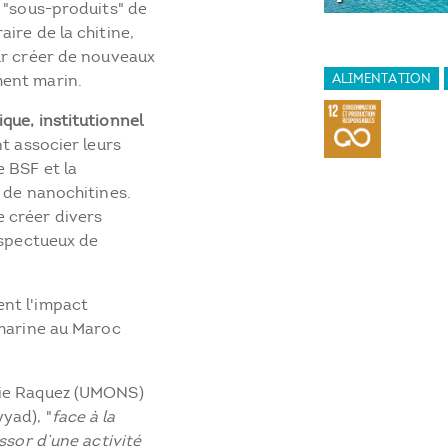
 "sous-produits" de
ire de la chitine,
ur créer de nouveaux
ment marin.
ALIMENTATION
que, institutionnel
t associer leurs
 BSF et la
 de nanochitines.
 créer divers
espectueux de
nt l'impact
 marine au Maroc
rie Raquez (UMONS)
yad), "
f
a
ce à la
ssor d’une activité