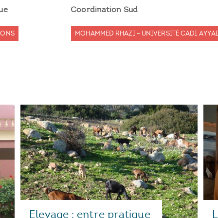
ue
Coordination Sud
MONS
MOHAMMED RHAZI – UNIVERSITÉ CADI AYYA
L
Elevage : entre pratique