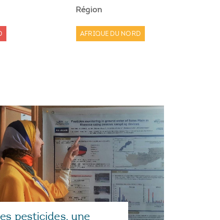
Région
D
AFRIQUE DU NORD
es pesticides, une