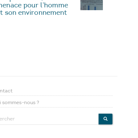
menace pour l’homme
t son environnement
ntact
Footer
i sommes-nous ?
menu
ercher
CHERCHER