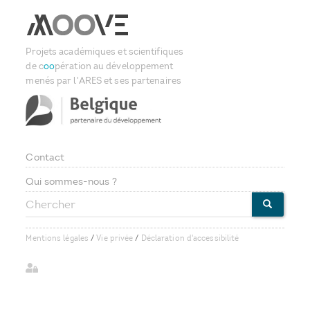
Projets académiques et scientifiques
de c
oo
pération au développement
menés par l'ARES et ses partenaires
Contact
Footer
Qui sommes-nous ?
Chercher
menu
CHERCHE
Mentions légales
/
Vie privée
/
Déclaration d'accessibilité
User
account