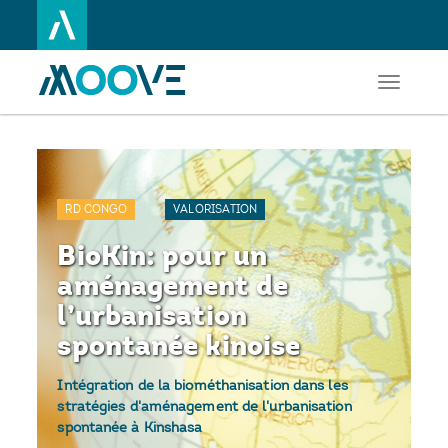
Toggle
Aller
navigati
au
contenu
principal
RD CONGO
VALORISATION
BioKin: pour un
aménagement de
l’urbanisation
spontanée kinoise
Intégration de la biométhanisation dans les
stratégies d'aménagement de l'urbanisation
spontanée à Kinshasa