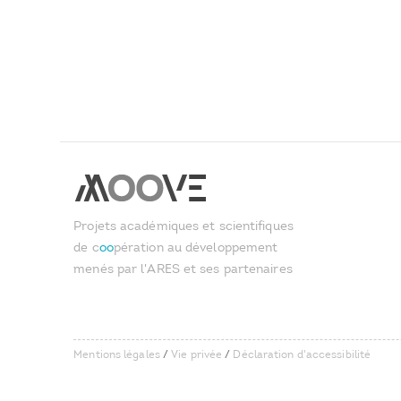
Projets académiques et scientifiques
de c
oo
pération au développement
menés par l'ARES et ses partenaires
Mentions légales
/
Vie privée
/
Déclaration d'accessibilité
User