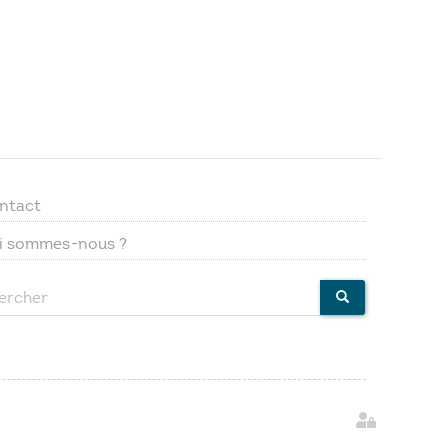
ntact
Footer
i sommes-nous ?
menu
ercher
CHERCHER