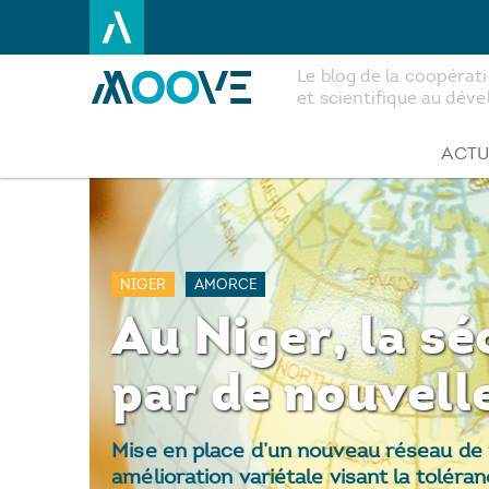
Le blog de la coopéra
et scientifique au dé
Aller
au
contenu
ACTU
principal
NIGER
AMORCE
Au Niger, la s
par de nouvelle
Mise en place d’un nouveau réseau de 
amélioration variétale visant la toléra