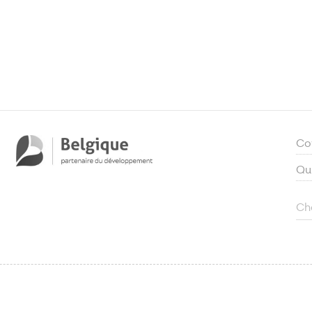
Co
Qu
Ch