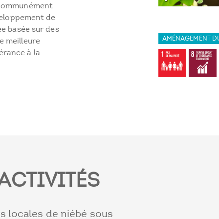
é communément
éveloppement de
ée basée sur des
AMÉNAGEMENT DU
e meilleure
rance à la
ACTIVITÉS
s locales de niébé sous