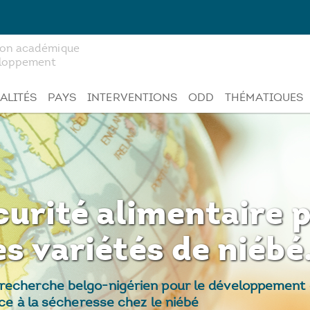
tion académique
veloppement
ALITÉS
PAYS
INTERVENTIONS
ODD
THÉMATIQUES
écurité alimentaire 
s variétés de niébé
recherche belgo-nigérien pour le développement d
nce à la sécheresse chez le niébé