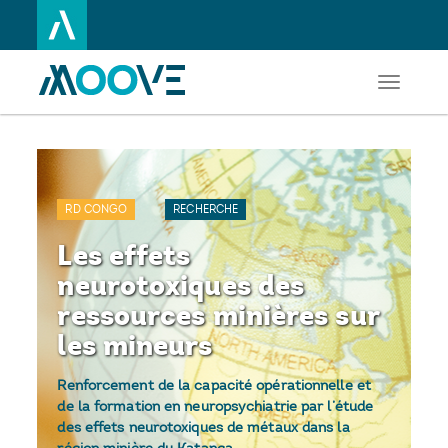
Toggle
Aller
navigati
au
contenu
principal
RD CONGO
RECHERCHE
Les effets
neurotoxiques des
ressources minières sur
les mineurs
Renforcement de la capacité opérationnelle et
de la formation en neuropsychiatrie par l’étude
des effets neurotoxiques de métaux dans la