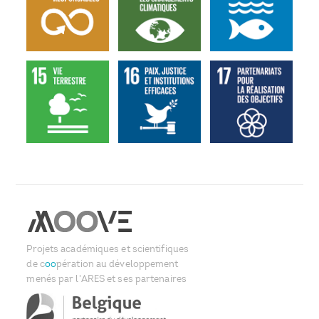
Projets académiques et scientifiques
de c
oo
pération au développement
menés par l'ARES et ses partenaires