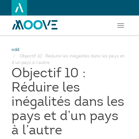
Toggle
Aller
navigati
au
contenu
principal
odd
Objectif 10 : Réduire les inégalités dans les pays et
d’un pays à l’autre
Objectif 10 :
Réduire les
inégalités dans les
pays et d’un pays
à l’autre