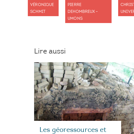
VÉRONIQUE
PIERRE
CHRIS
SCHMIT
DEHOMBREUX –
UNIVE
UMONS
Lire aussi
Les géoressources et