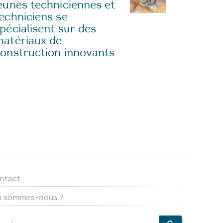
eunes techniciennes et
echniciens se
pécialisent sur des
atériaux de
onstruction innovants
ntact
Footer
i sommes-nous ?
menu
ercher