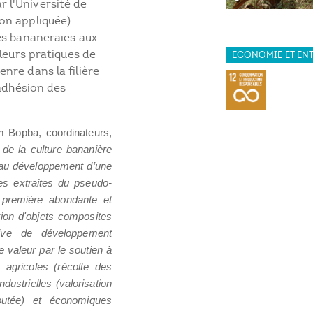
 l'Université de
on appliquée)
es bananeraies aux
 leurs pratiques de
ECONOMIE ET EN
nre dans la filière
'adhésion des
 Bopba, coordinateurs,
 de la culture bananière
i au développement d’une
res extraites du pseudo-
 première abondante et
ion d'objets composites
tive de développement
e valeur par le soutien à
 agricoles (récolte des
dustrielles (valorisation
outée) et économiques