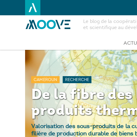
Le blog de la coopéra
et scientifique au dé
Aller
au
contenu
ACTU
principal
CAMEROUN
RECHERCHE
De la fibre des
produits ther
Valorisation des sous-produits de la 
filière de production durable de biens