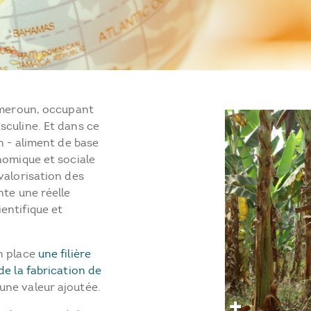
Cameroun, occupant
sculine. Et dans ce
n - aliment de base
nomique et sociale
valorisation des
nte une réelle
entifique et
n place
une filière
de la fabrication de
une valeur ajoutée.