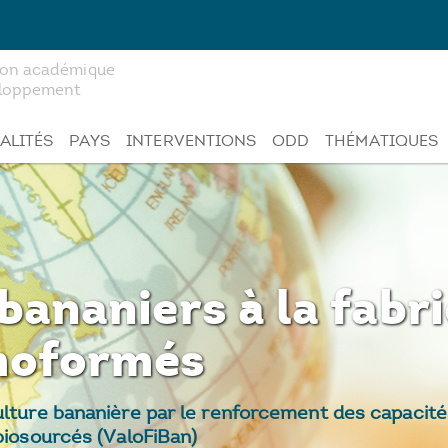
tion académique
veloppement
ALITÉS
PAYS
INTERVENTIONS
ODD
THÉMATIQUES
 bananiers à la fabr
moformés
culture bananière par le renforcement des capacit
 biosourcés (ValoFiBan)