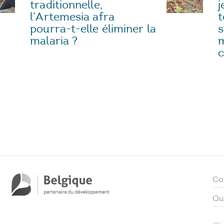
j
traditionnelle,
t
l’Artemesia afra
s
pourra-t-elle éliminer la
m
malaria ?
c
Co
Qu
Ch