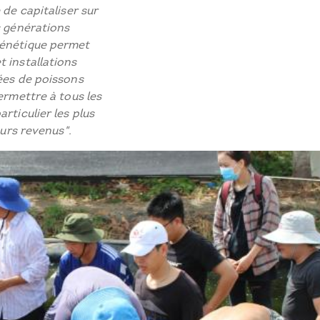
 de capitaliser sur
s générations
génétique permet
 installations
nées de poissons
ermettre à tous les
rticulier les plus
eurs revenus".