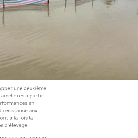
lopper une deuxième
améliorés à partir
performances en
et résistance aux
t à la fois la
es d’élevage.
onomique sera menée