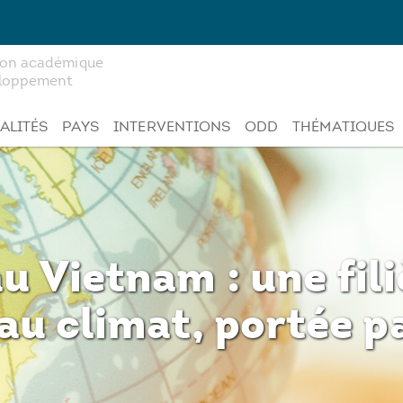
tion académique
veloppement
ALITÉS
PAYS
INTERVENTIONS
ODD
THÉMATIQUES
u Vietnam : une fili
au climat, portée p