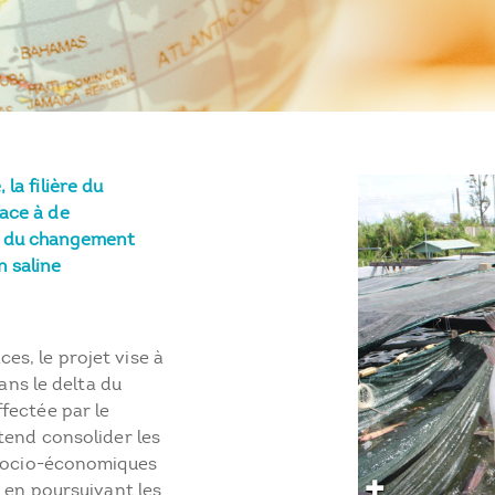
la filière du
face à de
s du changement
n saline
s, le projet vise à
dans le delta du
fectée par le
tend consolider les
 socio-économiques
t en poursuivant les