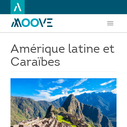
Toggle
Aller
navigati
au
contenu
principal
Amérique latine et
Caraïbes