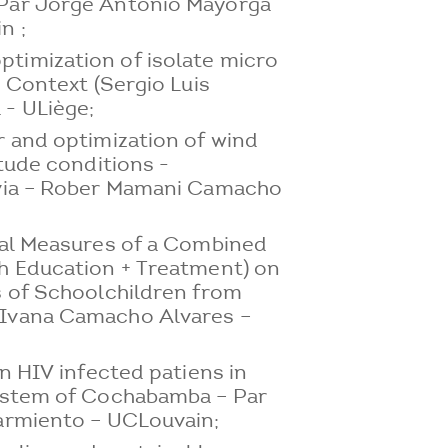
Par Jorge Antonio Mayorga
n ;
timization of isolate micro
n Context (Sergio Luis
 - ULiège;
r and optimization of wind
itude conditions -
ivia – Rober Mamani Camacho
nal Measures of a Combined
th Education + Treatment) on
s of Schoolchildren from
Ivana Camacho Alvares –
in HIV infected patiens in
system of Cochabamba – Par
Sarmiento – UCLouvain;