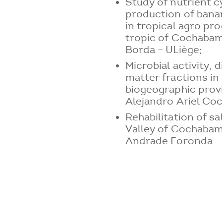
Study of nutrient c
production of bana
in tropical agro pr
tropic of Cochabam
Borda – ULiège;
Microbial activity, 
matter fractions in
biogeographic prov
Alejandro Ariel Coc
Rehabilitation of sa
Valley of Cochaba
Andrade Foronda – 