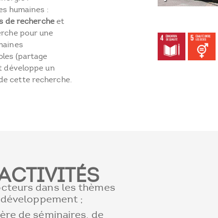
ces humaines :
es de recherche
et
herche pour une
umaines
bles (partage
et développe un
de cette recherche.
ACTIVITÉS
octeurs dans les thèmes
e développement ;
ière de séminaires, de