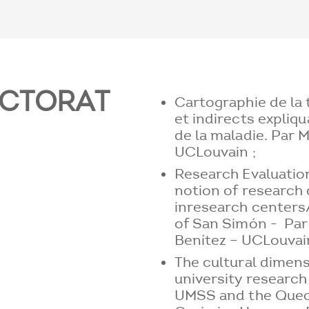
OCTORAT
Cartographie de la 
et indirects expliq
de la maladie. Par 
UCLouvain ;
Research Evaluatio
notion of research 
inresearch centers/
of San Simón - Par
Benítez – UCLouvai
The cultural dimens
university research 
UMSS and the Quech