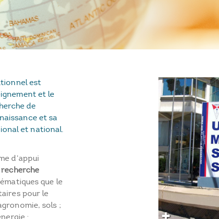
utionnel est
seignement et le
herche de
nnaissance et sa
onal et national.
mme d’appui
e
recherche
hématiques que le
aires pour le
agronomie, sols ;
énergie :