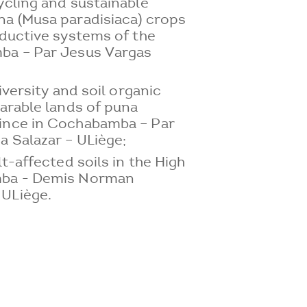
ycling and sustainable
na (Musa paradisiaca) crops
oductive systems of the
ba – Par Jesus Vargas
diversity and soil organic
 arable lands of puna
ince in Cochabamba – Par
a Salazar – ULiège;
lt-affected soils in the High
mba - Demis Norman
ULiège.