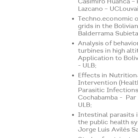
Casimiro Huanca – 
Lazcano – UCLouvai
Techno.economic op
grids in the Bolivia
Balderrama Subieta
Analysis of behavio
turbines in high alt
Application to Bol
- ULB;
Effects in Nutritio
Intervention (Heal
Parasitic Infection
Cochabamba - Par 
ULB;
Intestinal parasits 
the public health 
Jorge Luis Avilés 