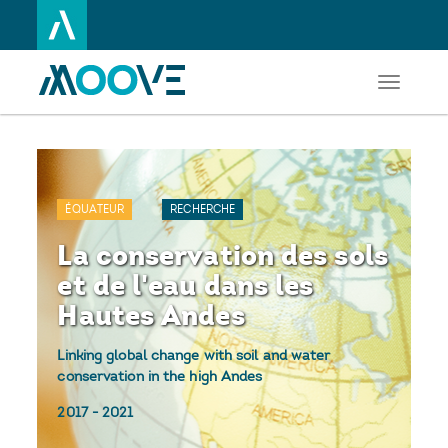
Toggle
Aller
navigati
au
contenu
principal
ÉQUATEUR
RECHERCHE
La conservation des sols
et de l'eau dans les
Hautes Andes
Linking global change with soil and water
conservation in the high Andes
2017
-
2021