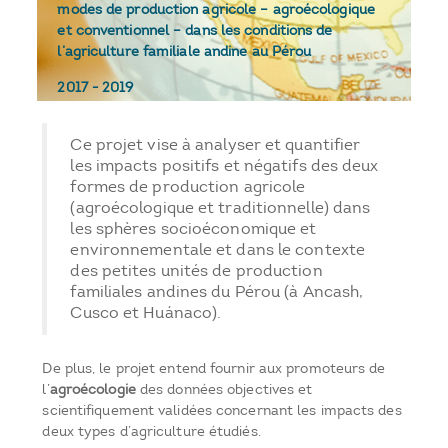
modes de production agricole – agroécologique
et conventionnel – dans les conditions de
l’agriculture familiale andine au Pérou
2017
-
2019
Ce projet vise à analyser et quantifier
les impacts positifs et négatifs des deux
formes de production agricole
(agroécologique et traditionnelle) dans
les sphères socioéconomique et
environnementale et dans le contexte
des petites unités de production
familiales andines du Pérou (à Ancash,
Cusco et Huánaco).
De plus, le projet entend fournir aux promoteurs de
l’
agroécologie
des données objectives et
scientifiquement validées concernant les impacts des
deux types d’agriculture étudiés.