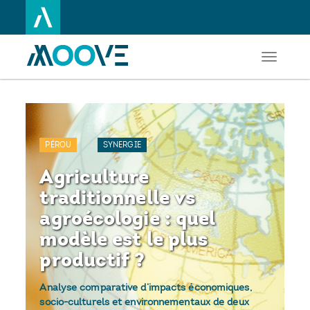
Toggle
Aller
navigati
au
contenu
principal
PÉROU
SYNERGIE
Agriculture
traditionnelle vs
agroécologie : quel
modèle est le plus
productif ?
Analyse comparative d’impacts économiques,
socio-culturels et environnementaux de deux