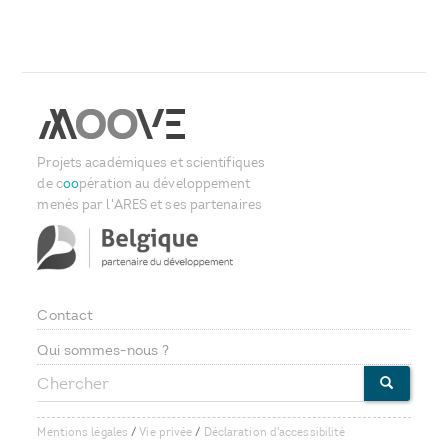
Projets académiques et scientifiques
de c
oo
pération au développement
menés par l'ARES et ses partenaires
Contact
Footer
Qui sommes-nous ?
Chercher
menu
CHERCHE
Mentions légales
/
Vie privée
/
Déclaration d'accessibilité