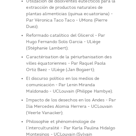
Utilización de disolventes eutécticos para la
extracción de productos naturales de
plantas alimenticias (quinua ecuatoriana) -
Par Véronica Taco Taco - UMons (Pierre
Duez);
Reformado catalítico del Glicerol - Par
Hugo Fernando Solis Garcia - ULiège
(Stéphanie Lambert);
Caractérisation de la périurbanisation des
villes équatoriennes - Par Raquel Paola
Ortiz Baez - ULiège (Jan Bogaert);
El discurso político en los medios de
comunicación - Par Lenin Miranda
Maldonado - UCLouvain (Philippe Hambye);
Impacto de los desechos en los Andes - Par
Ilia Mercedes Alomia Herrera - UCLouvain
(Veerle Vanacker);
Philosophie et phénoménologie de
l’interculturalité - Par Karla Paulina Hidalgo
Montesinos - UCLouvain (Sylvain