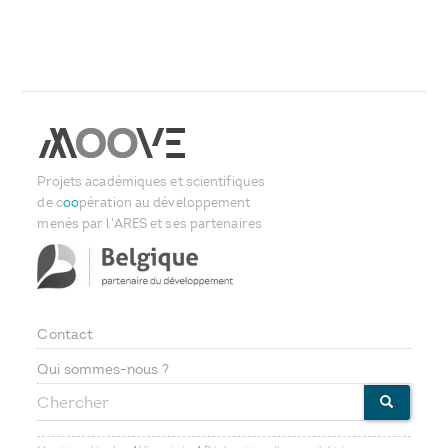
Projets académiques et scientifiques
de c
oo
pération au développement
menés par l'ARES et ses partenaires
Contact
Footer
Qui sommes-nous ?
Chercher
menu
CHERCHE