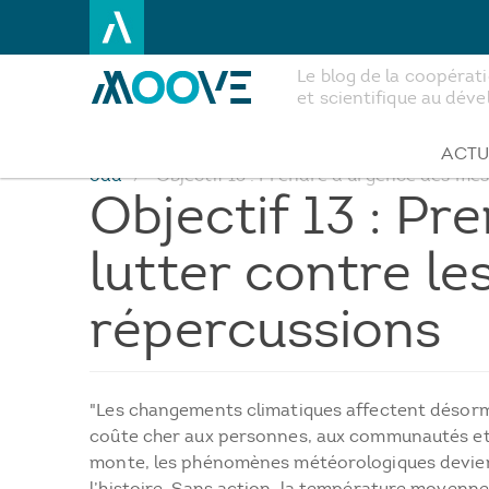
Le blog de la coopéra
et scientifique au dé
Aller
au
contenu
ACTU
odd
Objectif 13 : Prendre d’urgence des mes
principal
Objectif 13 : P
lutter contre l
répercussions
"Les changements climatiques affectent désormai
coûte cher aux personnes, aux communautés et 
monte, les phénomènes météorologiques devienne
l’histoire. Sans action, la température moyenne