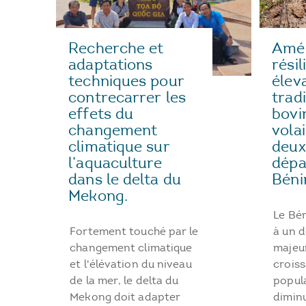
Amél
Recherche et
rési
adaptations
élev
techniques pour
trad
contrecarrer les
bovi
effets du
vola
changement
deux
climatique sur
dépa
l’aquaculture
Béni
dans le delta du
Mekong.
Le Bé
à un d
Fortement touché par le
majeur
changement climatique
crois
et l'élévation du niveau
popula
de la mer, le delta du
diminu
Mekong doit adapter