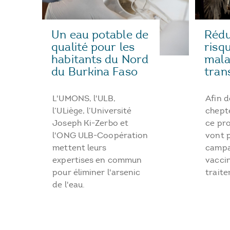
Un eau potable de
Rédu
qualité pour les
risq
habitants du Nord
mala
du Burkina Faso
tra
L'UMONS, l'ULB,
Afin d
l’ULiège, l’Université
chepte
Joseph Ki-Zerbo et
ce pro
l'ONG ULB-Coopération
vont 
mettent leurs
campa
expertises en commun
vaccin
pour éliminer l'arsenic
traite
de l'eau.