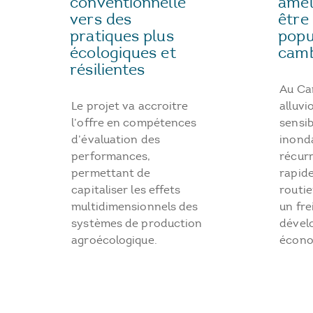
amél
conventionnelle
être 
vers des
popu
pratiques plus
camb
écologiques et
résilientes
Au Ca
alluvi
Le projet va accroitre
sensib
l’offre en compétences
inond
d’évaluation des
récur
performances,
rapid
permettant de
routie
capitaliser les effets
un fre
multidimensionnels des
dével
systèmes de production
écono
agroécologique.