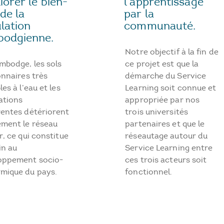
l'apprentissage
iorer le bien-
par la
de la
communauté.
lation
odgienne.
Notre objectif à la fin de
ce projet est que la
mbodge, les sols
démarche du Service
onnaires très
Learning soit connue et
les à l’eau et les
appropriée par nos
ations
trois universités
rentes détériorent
partenaires et que le
ement le réseau
réseautage autour du
r, ce qui constitue
Service Learning entre
in au
ces trois acteurs soit
oppement socio-
fonctionnel.
mique du pays.