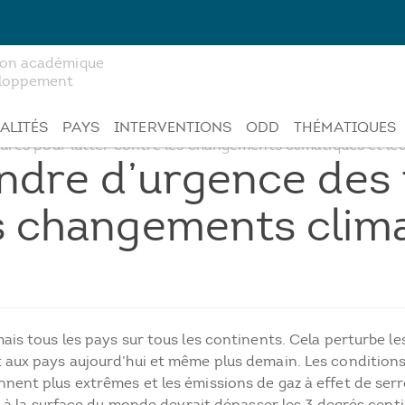
tion académique
veloppement
ALITÉS
PAYS
INTERVENTIONS
ODD
THÉMATIQUES
ures pour lutter contre les changements climatiques et le
rendre d’urgence de
es changements clima
s tous les pays sur tous les continents. Cela perturbe le
aux pays aujourd’hui et même plus demain. Les conditions
nt plus extrêmes et les émissions de gaz à effet de serr
 à la surface du monde devrait dépasser les 3 degrés centi