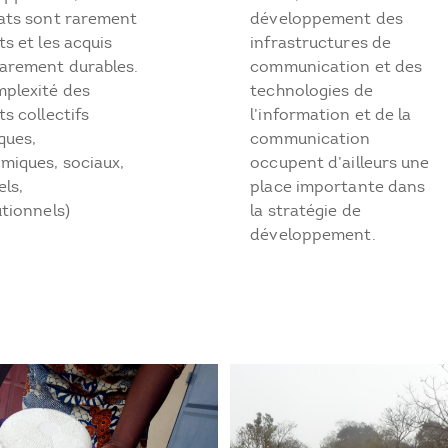
tats sont rarement
développement des
ts et les acquis
infrastructures de
rarement durables.
communication et des
mplexité des
technologies de
ts collectifs
l’information et de la
iques,
communication
miques, sociaux,
occupent d’ailleurs une
els,
place importante dans
utionnels)
la stratégie de
développement.