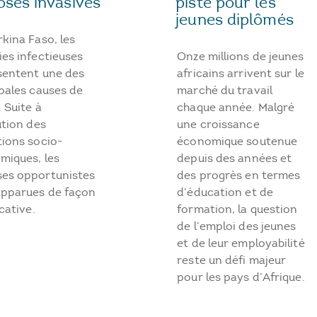
ses invasives
piste pour les
jeunes diplômés
kina Faso, les
es infectieuses
Onze millions de jeunes
sentent une des
africains arrivent sur le
pales causes de
marché du travail
 Suite à
chaque année. Malgré
ution des
une croissance
tions socio-
économique soutenue
miques, les
depuis des années et
es opportunistes
des progrès en termes
apparues de façon
d’éducation et de
icative.
formation, la question
de l’emploi des jeunes
et de leur employabilité
reste un défi majeur
pour les pays d’Afrique.