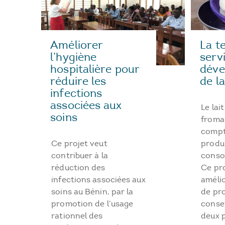
Améliorer
La t
l’hygiène
serv
hospitalière pour
déve
réduire les
de la
infections
associées aux
Le lait
soins
froma
compt
Ce projet veut
produi
contribuer à la
conso
réduction des
Ce pr
infections associées aux
améli
soins au Bénin, par la
de pr
promotion de l’usage
conse
rationnel des
deux p