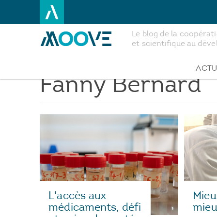
Le blog de la coopéra
et scientifique au dé
Aller
au
contenu
ACTU
Fanny Bernard
principal
Mieu
L'accès aux
mieu
médicaments, défi