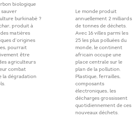
rbon biologique
l sauver
Le monde produit
culture burkinabè ?
annuellement 2 milliards
char, produit à
de tonnes de déchets.
 des matières
Avec 16 villes parmi les
ques d’origines
25 les plus polluées du
es, pourrait
monde, le continent
tivement être
africain occupe une
é des agriculteurs
place centrale sur le
leur combat
plan de la pollution.
e la dégradation
Plastique, ferrailles,
ls.
composants
électroniques, les
décharges grossissent
quotidiennement de ces
nouveaux déchets.