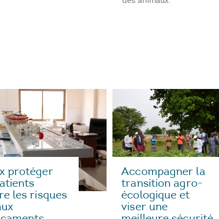
des animaux.
Accompagner la
x protéger
transition agro-
patients
écologique et
re les risques
viser une
aux
meilleure sécurité
icaments