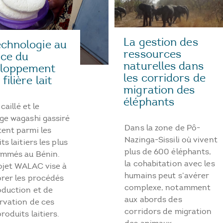
La gestion des
echnologie au
ressources
ice du
naturelles dans
loppement
les corridors de
 filière lait
migration des
éléphants
 caillé et le
ge wagashi gassiré
Dans la zone de Pô-
ent parmi les
Nazinga-Sissili où vivent
ts laitiers les plus
plus de 600 éléphants,
mmés au Bénin.
la cohabitation avec les
ojet WALAC vise à
humains peut s’avérer
orer les procédés
complexe, notamment
oduction et de
aux abords des
rvation de ces
corridors de migration
roduits laitiers.