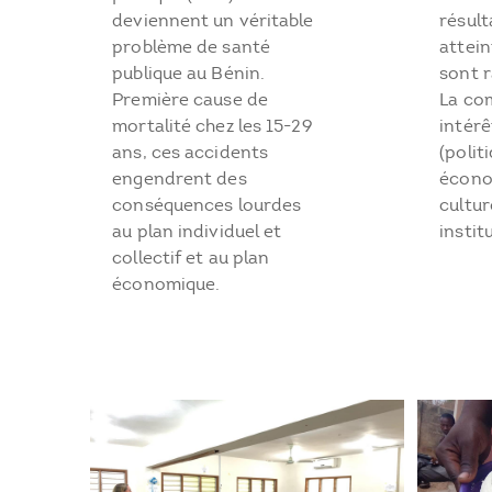
deviennent un véritable
résul
problème de santé
attein
publique au Bénin.
sont 
Première cause de
La co
mortalité chez les 15-29
intérê
ans, ces accidents
(polit
engendrent des
écono
conséquences lourdes
cultur
au plan individuel et
instit
collectif et au plan
économique.