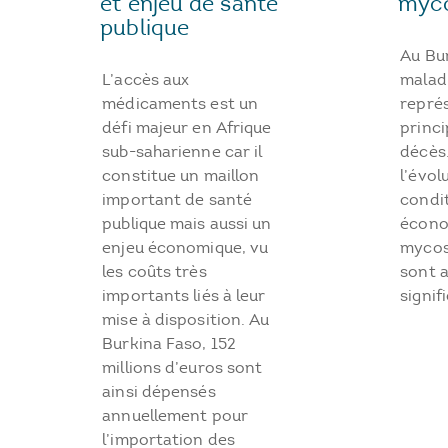
myco
et enjeu de santé
publique
Au Bur
maladi
L’accès aux
repré
médicaments est un
princi
défi majeur en Afrique
décès.
sub-saharienne car il
l’évol
constitue un maillon
condi
important de santé
écono
publique mais aussi un
mycos
enjeu économique, vu
sont 
les coûts très
signif
importants liés à leur
mise à disposition. Au
Burkina Faso, 152
millions d’euros sont
ainsi dépensés
annuellement pour
l’importation des