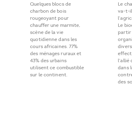
Le cha
Quelques blocs de
va-t-i
charbon de bois
l’agri
rougeoyant pour
Le bio
chauffer une marmite,
partir
scène de la vie
organi
quotidienne dans les
divers
cours africaines. 77%
effec
des ménages ruraux et
l’alli
43% des urbains
dans 
utilisent ce combustible
contr
sur le continent.
des so