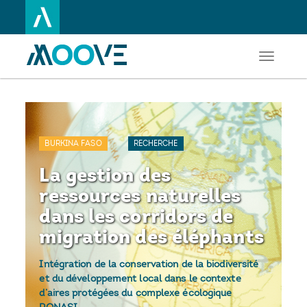
Toggle
Aller
navigati
au
contenu
principal
BURKINA FASO
RECHERCHE
La gestion des
ressources naturelles
dans les corridors de
migration des éléphants
Intégration de la conservation de la biodiversité
et du développement local dans le contexte
d’aires protégées du complexe écologique