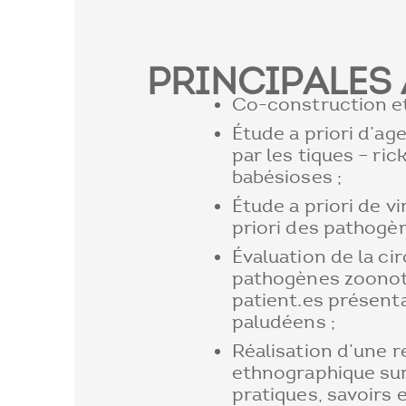
PRINCIPALES 
Co-construction et
Étude a priori d’a
par les tiques – ric
babésioses ;
Étude a priori de v
priori des pathogèn
Évaluation de la ci
pathogènes zoonoti
patient.es présen
paludéens ;
Réalisation d’une r
ethnographique sur
pratiques, savoirs 