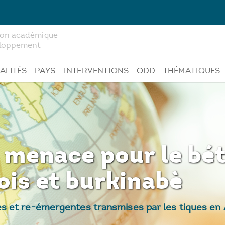
tion académique
veloppement
ALITÉS
PAYS
INTERVENTIONS
ODD
THÉMATIQUES
 menace pour le béta
ois et burkinabè
et re-émergentes transmises par les tiques en Afr