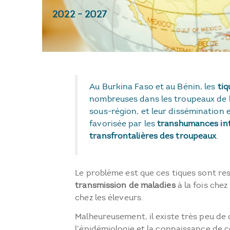
2022
-
2027
Au Burkina Faso et au Bénin, les
tiq
nombreuses dans les troupeaux de b
sous-région, et leur dissémination 
favorisée par les
transhumances int
transfrontalières des troupeaux
.
Le problème est que ces tiques sont re
transmission de maladies
à la fois chez
chez les éleveurs.
Malheureusement, il existe très peu de
l’épidémiologie et la connaissance de c