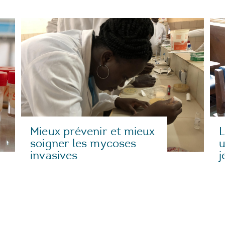
Mieux prévenir et mieux
L
soigner les mycoses
u
invasives
j