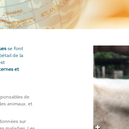
ues
se font
étail de la
est
ernes et
sponsables de
 les animaux, et
 données sur
es maladies. Les