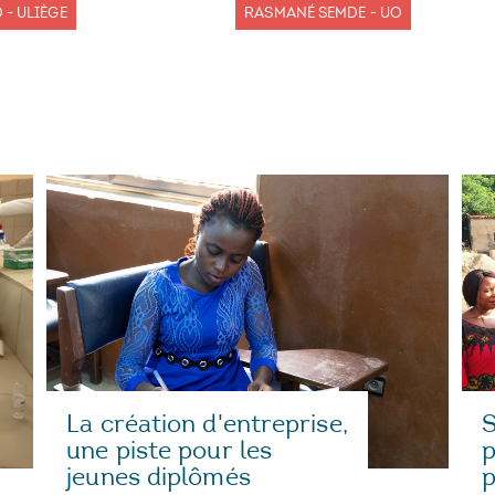
 - ULIÈGE
RASMANÉ SEMDE - UO
S
La création d'entreprise,
p
une piste pour les
p
jeunes diplômés