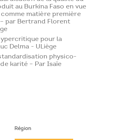
oduit au Burkina Faso en vue
n comme matière première
– par Bertrand Florent
ège
hypercritique pour la
 Luc Delma - ULiège
standardisation physico-
de karité – Par Isaïe
Région