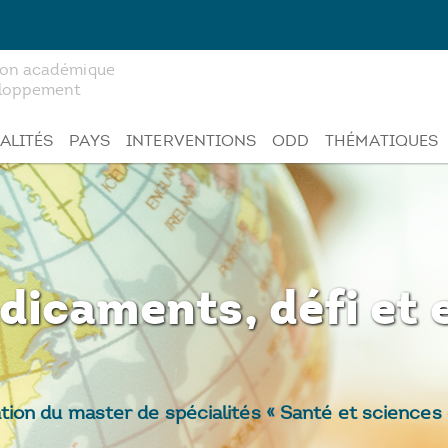
tion académique
veloppement
ALITÉS
PAYS
INTERVENTIONS
ODD
THÉMATIQUES
dicaments, défi et 
ion du master de spécialités « Santé et science