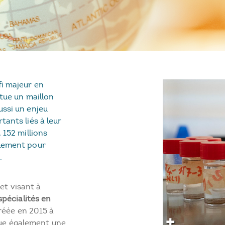
i majeur en
itue un maillon
ussi un enjeu
tants liés à leur
 152 millions
llement pour
.
et visant à
pécialités en
créée en 2015 à
tue également une