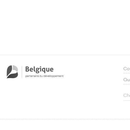
Co
Qu
Ch