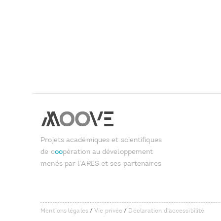
Projets académiques et scientifiques
de c
oo
pération au développement
menés par l'ARES et ses partenaires
Mentions légales
/
Vie privée
/
Déclaration d'accessibilité