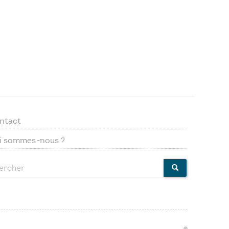
ntact
Footer
i sommes-nous ?
menu
ercher
CHERCHER