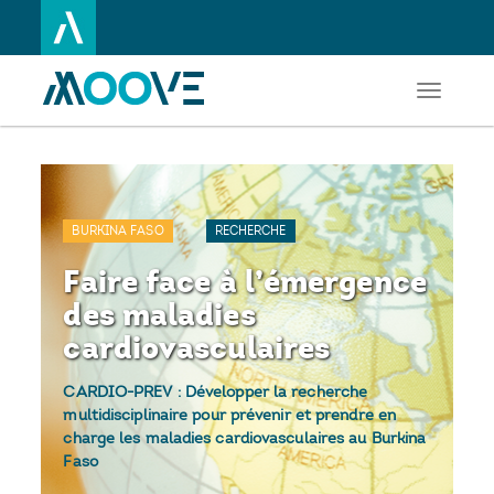
Toggle
Aller
navigati
au
contenu
principal
BURKINA FASO
RECHERCHE
Faire face à l’émergence
des maladies
cardiovasculaires
CARDIO-PREV : Développer la recherche
multidisciplinaire pour prévenir et prendre en
charge les maladies cardiovasculaires au Burkina
Faso