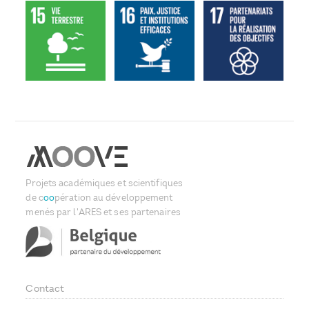
Projets académiques et scientifiques
de c
oo
pération au développement
menés par l'ARES et ses partenaires
Contact