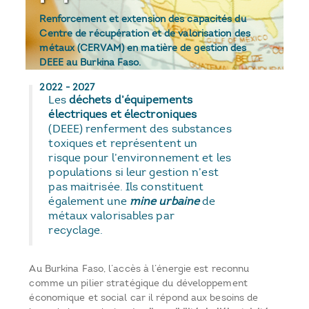
Renforcement et extension des capacités du
Centre de récupération et de valorisation des
métaux (CERVAM) en matière de gestion des
DEEE au Burkina Faso.
2022
-
2027
Les
déchets d’équipements
électriques et électroniques
(DEEE) renferment des substances
toxiques et représentent un
risque pour l’environnement et les
populations si leur gestion n’est
pas maitrisée. Ils constituent
également une
mine urbaine
de
métaux valorisables par
recyclage.
Au Burkina Faso, l’accès à l’énergie est reconnu
comme un pilier stratégique du développement
économique et social car il répond aux besoins de