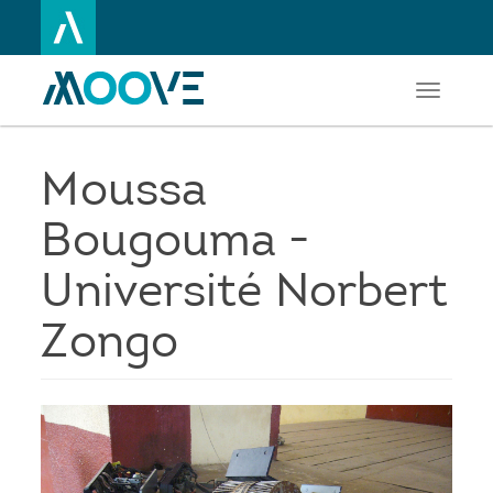
Toggle
Aller
navigati
au
contenu
principal
Moussa
Bougouma -
Université Norbert
Zongo