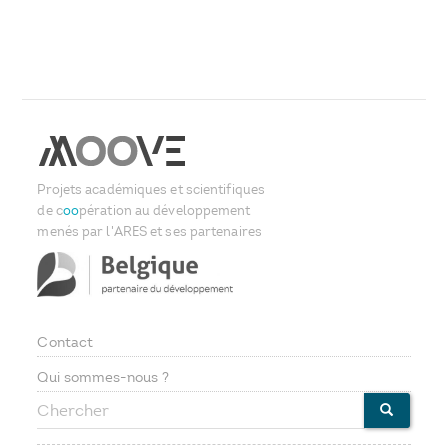
Projets académiques et scientifiques
de c
oo
pération au développement
menés par l'ARES et ses partenaires
Contact
Footer
Qui sommes-nous ?
Chercher
menu
CHERCHE