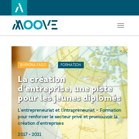
Toggle
Aller
navigati
au
contenu
principal
BURKINA FASO
FORMATION
La création
d'entreprise, une piste
pour les jeunes diplômés
L’entrepreneuriat et l’intrapreneuriat – Formation
pour renforcer le secteur privé et promouvoir la
création d’entreprises
2017
-
2021