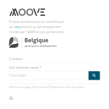
Projets académiques et scientifiques
de c
oo
pération au développement
menés par l'ARES et ses partenaires
Contact
Footer
Qui sommes-nous ?
Chercher
menu
CHERCHE
Mentions légales
/
Vie privée
/
Déclaration d'accessibilité
User
account