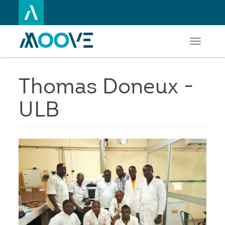
Toggle
Aller
navigati
au
contenu
principal
Thomas Doneux -
ULB