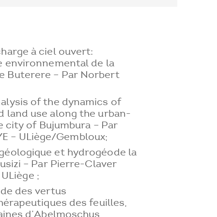
harge à ciel ouvert:
e environnemental de la
 Buterere – Par Norbert
alysis of the dynamics of
d land use along the urban-
e city of Bujumbura – Par
E – ULiège/Gembloux;
géologique et hydrogéode la
usizi – Par Pierre-Claver
Liège ;
ude des vertus
hérapeutiques des feuilles,
graines d’Abelmoschus