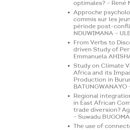
optimales? – René
Approche psycholo
commis sur les jeu
période post-confl
NDUWIMANA – ULB
From Verbs to Disc
driven Study of Per
Emmanuela AHISHA
Study on Climate Va
Africa and its Impa
Production in Burun
BATUNGWANAYO – 
Regional integrati
in East African Co
trade diversion? Ag
– Suwadu BUGOMA 
The use of connecto