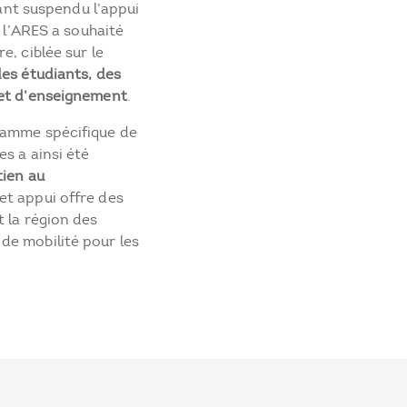
yant suspendu l’appui
, l’ARES a souhaité
e, ciblée sur le
des étudiants, des
 et d’enseignement
.
ramme spécifique de
s a ainsi été
tien au
Cet appui offre des
 la région des
de mobilité pour les