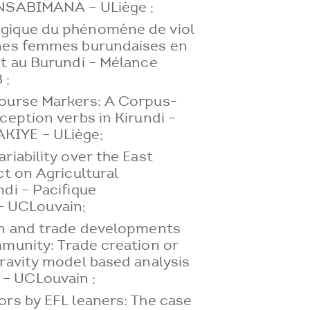
 NSABIMANA – ULiège ;
gique du phénomène de viol
nes femmes burundaises en
it au Burundi – Mélance
 ;
ourse Markers: A Corpus-
ception verbs in Kirundi –
KIYE – ULiège;
riability over the East
ct on Agricultural
di – Pacifique
UCLouvain;
on and trade developments
mmunity: Trade creation or
ravity model based analysis
– UCLouvain ;
rs by EFL leaners: The case