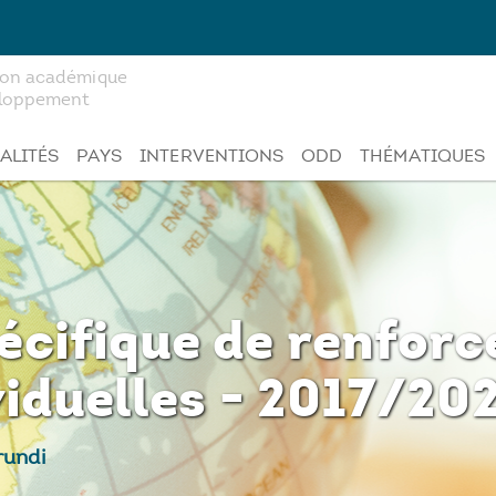
tion académique
veloppement
ALITÉS
PAYS
INTERVENTIONS
ODD
THÉMATIQUES
cifique de renforc
viduelles - 2017/20
rundi