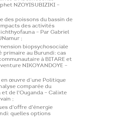
Japhet NZOYISUBIZIKI –
ie des poissons du bassin de
 impacts des activités
ichthyofauna – Par Gabriel
Namur ;
dimension biopsychosociale
é primaire au Burundi: cas
 communautaire à BITARE et
aventure NIKOYANDOYE –
 en œuvre d’une Politique
analyse comparée du
et de l'Ouganda – Calixte
ain ;
ues d'offre d'énergie
ndi: quelles options