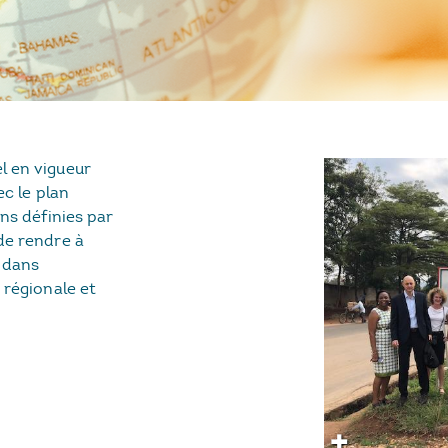
l en vigueur
ec le plan
ons définies par
de rendre à
e dans
 régionale et