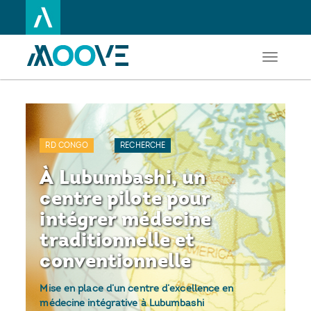
Toggle
Aller
navigati
au
contenu
principal
RD CONGO
RECHERCHE
À Lubumbashi, un
centre pilote pour
intégrer médecine
traditionnelle et
conventionnelle
Mise en place d’un centre d’excellence en
médecine intégrative à Lubumbashi