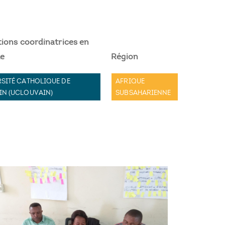
tions coordinatrices en
ue
Région
SITÉ CATHOLIQUE DE
AFRIQUE
IN (UCLOUVAIN)
SUBSAHARIENNE