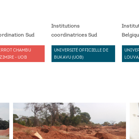
Institutions
Institu
rdination Sud
coordinatrices Sud
Belgiq
ERROT CHAMBU
UNIVERSITÉ OFFICIELLE DE
UNIVER
ZIMIRE - UOB
BUKAVU (UOB)
LOUVA