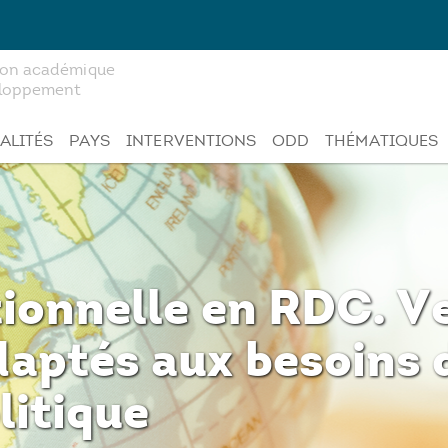
tion académique
veloppement
ALITÉS
PAYS
INTERVENTIONS
ODD
THÉMATIQUES
tionnelle en RDC. V
ptés aux besoins d
litique