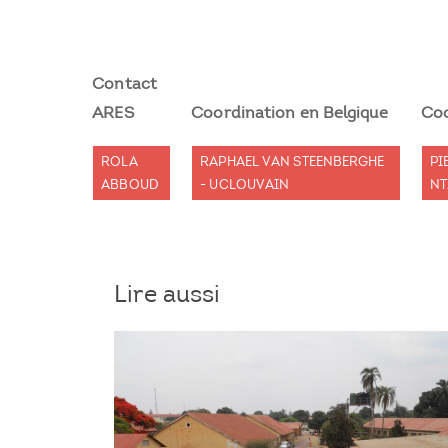
Contact
ARES
Coordination en Belgique
Coo
ROLA
RAPHAEL VAN STEENBERGHE
PI
ABBOUD
- UCLOUVAIN
NT
Lire aussi