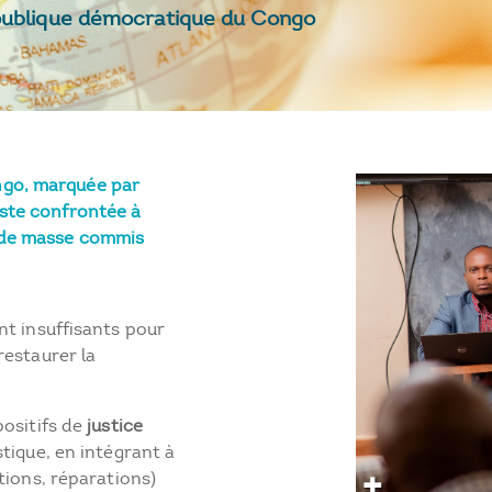
épublique démocratique du Congo
ngo, marquée par
este confrontée à
s de masse commis
nt insuffisants pour
restaurer la
positifs de
justice
tique, en intégrant à
tions, réparations)