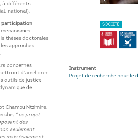
, à différents
l, national).
 participation
SOCIÉTÉ
es mécanismes
ois thèses doctorales
, les approches
.
eurs concernés
Instrument
ermettront d’améliorer
Projet de recherche pour le
 outils de justice
e dynamique de
ot Chambu Ntzimire,
herche,
" ce projet
oposant des
 non seulement
mes mais également