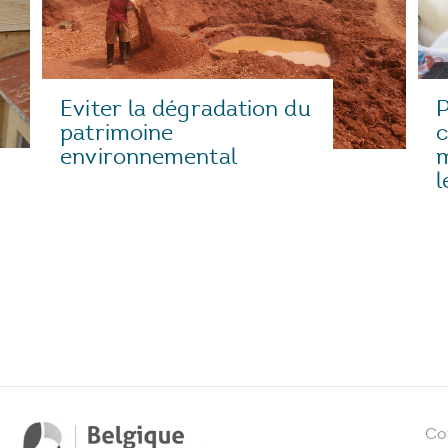
Eviter la dégradation du
P
patrimoine
environnemental
m
l
Co