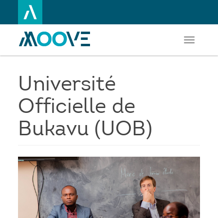
Toggle
Aller
navigati
au
contenu
principal
Université
Officielle de
Bukavu (UOB)