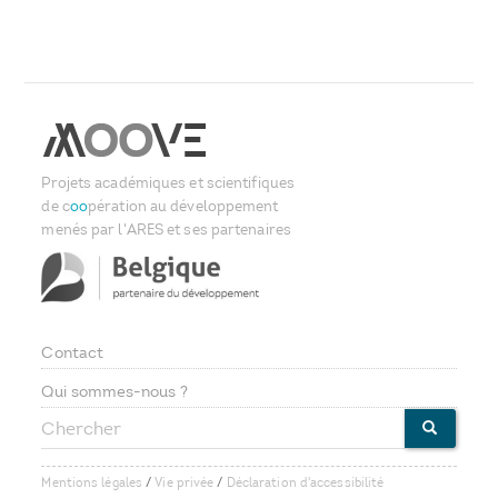
Projets académiques et scientifiques
de c
oo
pération au développement
menés par l'ARES et ses partenaires
Contact
Footer
Qui sommes-nous ?
Chercher
menu
CHERCHE
Mentions légales
/
Vie privée
/
Déclaration d'accessibilité