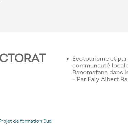
.
OCTORAT
Ecotourisme et part
communauté locale :
Ranomafana dans l
- Par Faly Albert R
Projet de formation Sud