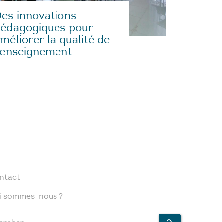
es innovations
édagogiques pour
méliorer la qualité de
’enseignement
ntact
Footer
i sommes-nous ?
menu
ercher