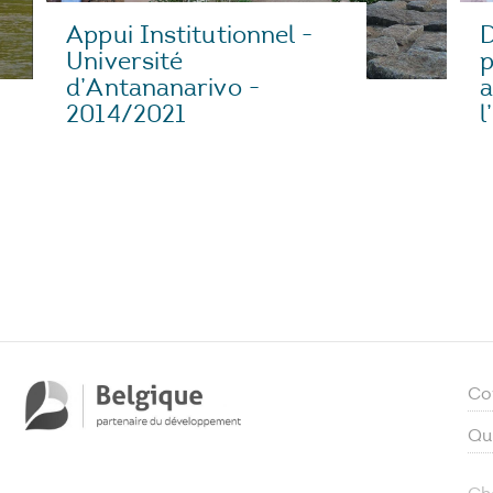
Appui Institutionnel -
D
Université
p
d’Antananarivo -
a
2014/2021
l
Co
Qu
Ch