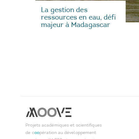
La gestion des
ressources en eau, défi
majeur à Madagascar
Projets académiques et scientifiques
de c
oo
pération au développement