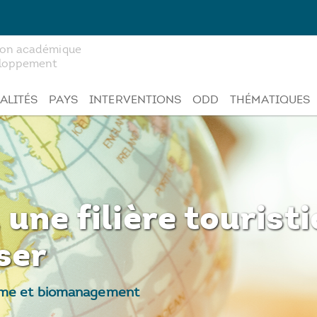
tion académique
veloppement
ALITÉS
PAYS
INTERVENTIONS
ODD
THÉMATIQUES
une filière touristi
ser
isme et biomanagement