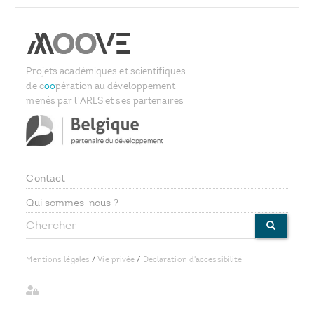
Projets académiques et scientifiques
de c
oo
pération au développement
menés par l'ARES et ses partenaires
Contact
Footer
Qui sommes-nous ?
Chercher
menu
CHERCHE
Mentions légales
/
Vie privée
/
Déclaration d'accessibilité
User