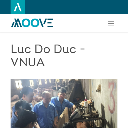
Toggle
Aller
navigati
au
contenu
principal
Luc Do Duc -
VNUA