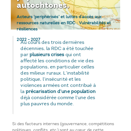
autochtones.
Acteurs 'periphérisés' et luttes d’accès aux
ressources naturelles en RDC : Vulnérabilités et
résiliences
2022
-
2027
Au cours des trois dernières
décennies, la RDC a été touchée
par
plusieurs crises
qui ont
affecté les conditions de vie des
populations, en particulier celles
des milieux ruraux. L’instabilité
politique, l’insécurité et les
violences armées ont contribué à
la
précarisation d’une population
déjà considérée comme l’une des
plus pauvres du monde.
Si des facteurs internes (gouvernance, compétitions
politiques, conflits, etc.) sont au cœur de cette