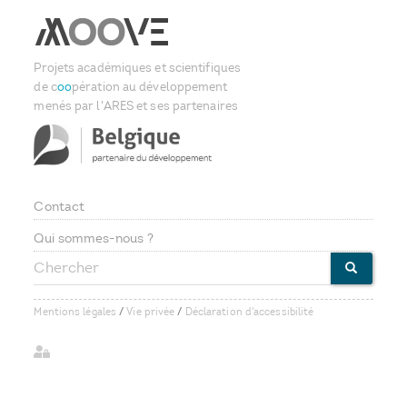
Projets académiques et scientifiques
de c
oo
pération au développement
menés par l'ARES et ses partenaires
Contact
Footer
Qui sommes-nous ?
Chercher
menu
CHERCHE
Mentions légales
/
Vie privée
/
Déclaration d'accessibilité
User
account