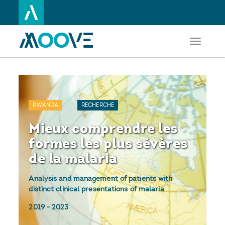
Toggle
Aller
navigati
au
contenu
principal
RWANDA
RECHERCHE
Mieux comprendre les
formes les plus sévères
de la malaria
Analysis and management of patients with
distinct clinical presentations of malaria
2019
-
2023