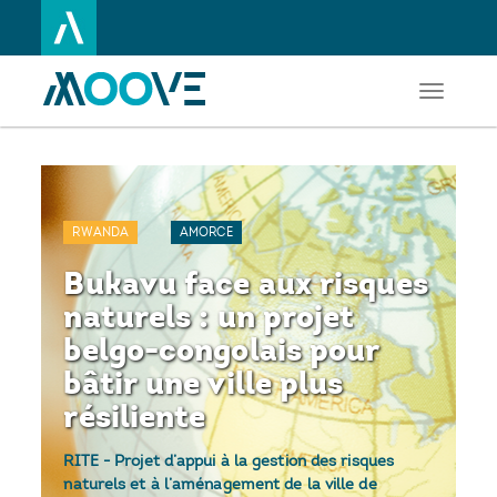
Toggle
Aller
navigati
au
contenu
principal
RWANDA
AMORCE
Bukavu face aux risques
naturels : un projet
belgo-congolais pour
bâtir une ville plus
résiliente
RITE - Projet d’appui à la gestion des risques
naturels et à l’aménagement de la ville de