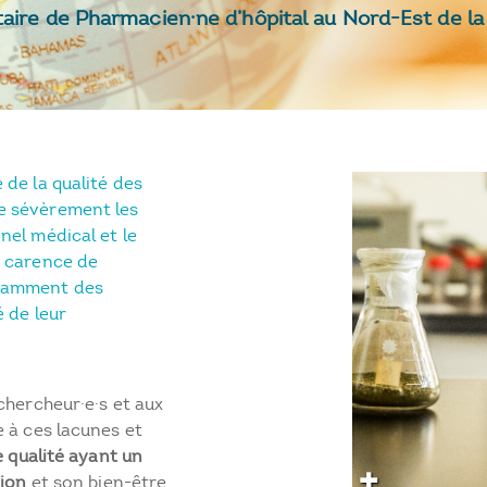
taire de Pharmacien·ne d’hôpital au Nord-Est de l
 de la qualité des
te sévèrement les
nel médical et le
a carence de
otamment des
é de leur
chercheur·e·s et aux
 à ces lacunes et
e qualité ayant un
tion
et son bien-être