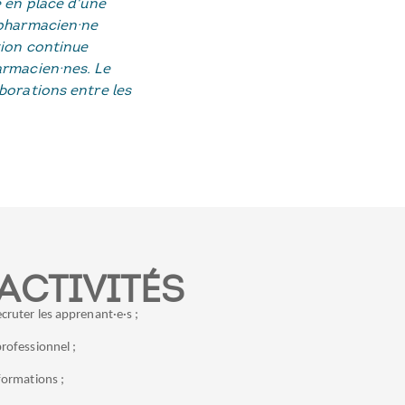
e en place d'une
 pharmacien·ne
tion continue
armacien·nes. Le
borations entre les
ACTIVITÉS
cruter les apprenant·e·s ;
professionnel ;
formations ;