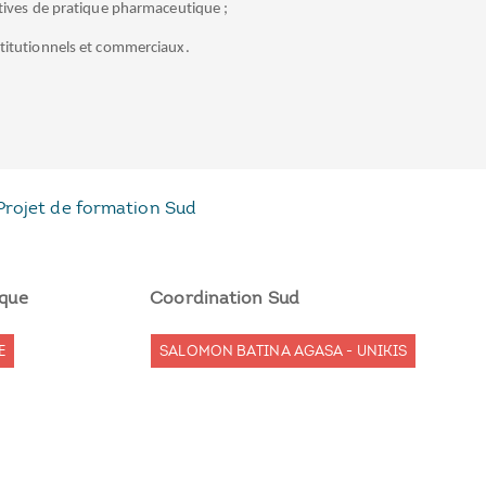
ctives de pratique pharmaceutique ;
stitutionnels et commerciaux.
Projet de formation Sud
ique
Coordination Sud
E
SALOMON BATINA AGASA - UNIKIS