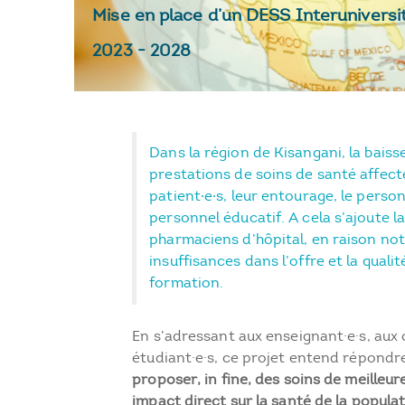
Mise en place d’un DESS Interuniversi
2023
-
2028
Dans la région de Kisangani, la baisse
prestations de soins de santé affec
patient∙e∙s, leur entourage, le person
personnel éducatif. A cela s’ajoute l
pharmaciens d’hôpital, en raison n
insuffisances dans l’offre et la qualit
formation.
En s’adressant aux enseignant·e·s, aux 
étudiant·e·s, ce projet entend répondre
proposer, in fine, des soins de meilleur
impact direct sur la santé de la popula