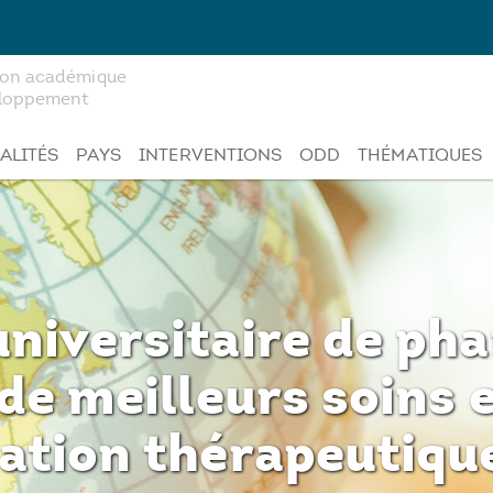
tion académique
veloppement
ALITÉS
PAYS
INTERVENTIONS
ODD
THÉMATIQUES
niversitaire de ph
de meilleurs soins 
ation thérapeutique