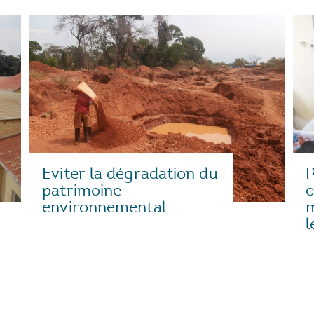
Eviter la dégradation du
P
patrimoine
environnemental
m
l