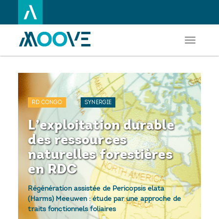
Toggle
Aller
navigati
au
contenu
principal
RD CONGO
SYNERGIE
L’exploitation durable
des ressources
naturelles forestières
en RDC
Régénération assistée de Pericopsis elata
(Harms) Meeuwen : étude par une approche de
traits fonctionnels foliaires