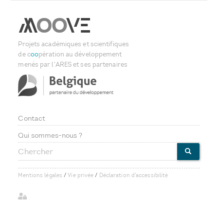
Projets académiques et scientifiques
de c
oo
pération au développement
menés par l'ARES et ses partenaires
Contact
Footer
Qui sommes-nous ?
Chercher
menu
CHERCHE
Mentions légales
/
Vie privée
/
Déclaration d'accessibilité
User