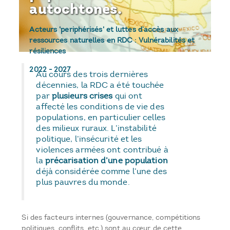
autochtones.
Acteurs 'periphérisés' et luttes d’accès aux
ressources naturelles en RDC : Vulnérabilités et
résiliences
2022
-
2027
Au cours des trois dernières
décennies, la RDC a été touchée
par
plusieurs crises
qui ont
affecté les conditions de vie des
populations, en particulier celles
des milieux ruraux. L’instabilité
politique, l’insécurité et les
violences armées ont contribué à
la
précarisation d’une population
déjà considérée comme l’une des
plus pauvres du monde.
Si des facteurs internes (gouvernance, compétitions
politiques, conflits, etc.) sont au cœur de cette