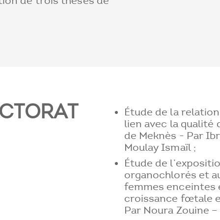
ation de trois thèses de
OCTORAT
Étude de la relati
lien avec la qualité d
de Meknès - Par Ibr
Moulay Ismaïl ;
Étude de l’expositi
organochlorés et au
femmes enceintes e
croissance fœtale e
Par Noura Zouine 