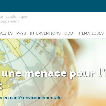
tion académique
veloppement
ALITÉS
PAYS
INTERVENTIONS
ODD
THÉMATIQUES
, une menace pour 
t
es en santé environnementale