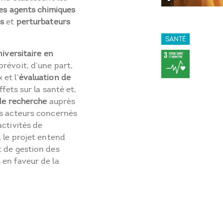
 des agents chimiques
es
et
perturbateurs
SANTÉ
niversitaire en
l prévoit, d’une part,
et l’
évaluation de
ffets sur la santé et,
 de recherche
auprès
es acteurs concernés
activités de
, le projet entend
t de gestion des
 en faveur de la