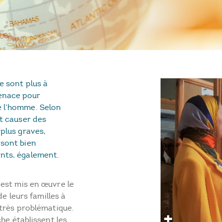
e sont plus à
enace pour
e l’homme. Selon
nt causer des
 plus graves,
 sont bien
ants, également.
est mis en œuvre le
de leurs familles à
 très problématique.
he établissent les