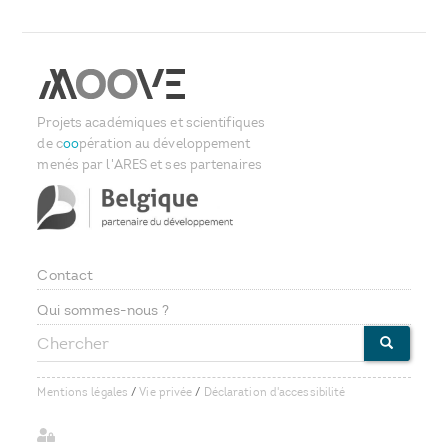
Projets académiques et scientifiques
de c
oo
pération au développement
menés par l'ARES et ses partenaires
Contact
Footer
Qui sommes-nous ?
Chercher
menu
CHERCHE
Mentions légales
/
Vie privée
/
Déclaration d'accessibilité
User