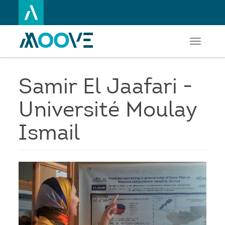
Toggle
Aller
navigati
au
contenu
principal
Samir El Jaafari -
Université Moulay
Ismail