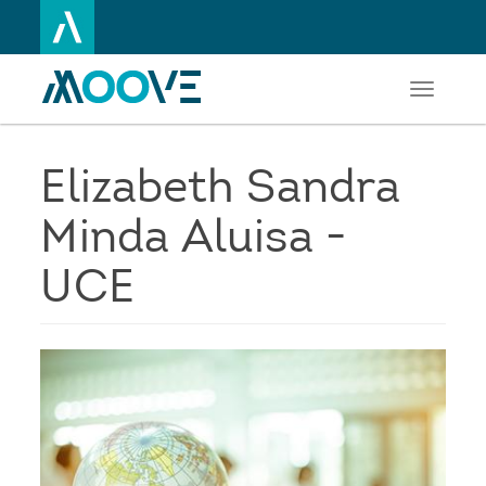
Toggle
Aller
navigati
au
contenu
principal
Elizabeth Sandra
Minda Aluisa -
UCE