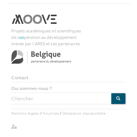
Projets académiques et scientifiques
de c
oo
pération au développement
menés par l'ARES et ses partenaires
Contact
Footer
Qui sommes-nous ?
Chercher
menu
CHERCHE
Mentions légales
/
Vie privée
/
Déclaration d'accessibilité
User