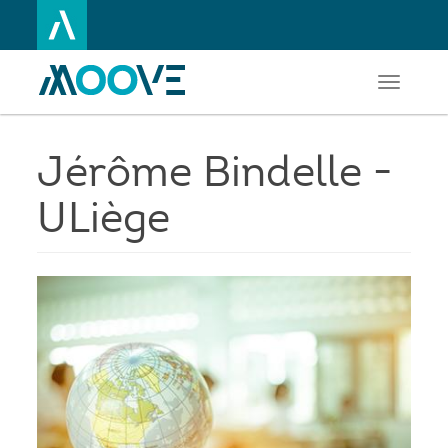
Toggle
Aller
navigati
au
contenu
principal
Jérôme Bindelle -
ULiège