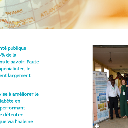
nté publique
 % de la
s le savoir. Faute
pécialistes, le
tent largement
ise à améliorer le
diabète en
 performant,
de détecter
e via l’haleine