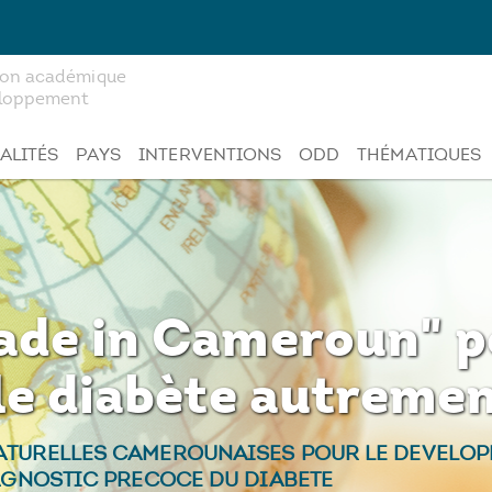
tion académique
veloppement
ALITÉS
PAYS
INTERVENTIONS
ODD
THÉMATIQUES
ade in Cameroun" p
le diabète autreme
ATURELLES CAMEROUNAISES POUR LE DEVELOP
IAGNOSTIC PRECOCE DU DIABETE