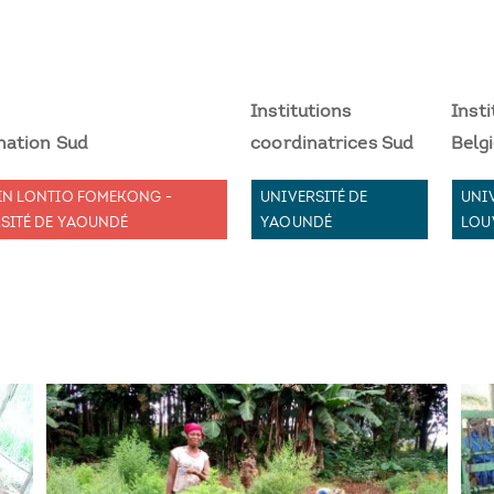
Institutions
Inst
nation Sud
coordinatrices Sud
Belg
IN LONTIO FOMEKONG -
UNIVERSITÉ DE
UNI
SITÉ DE YAOUNDÉ
YAOUNDÉ
LOU