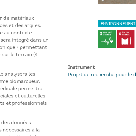
ir de matériaux
ENVIRONNEMENT
és et des argiles,
ée au contexte
 sera intégré dans un
tronique » permettant
sur le terrain («
Instrument
ue analysera les
Projet de recherche pour le
mme biomarqueur,
médicale permettra
iales et culturelles
nts et professionnels
on des données
s nécessaires à la