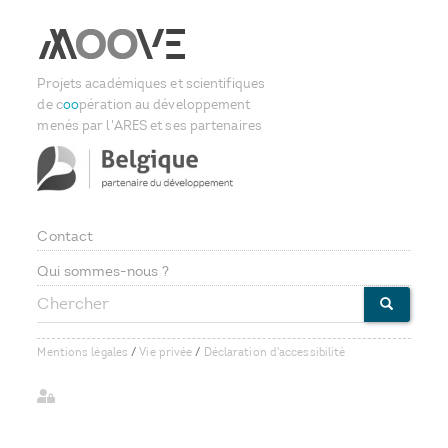
Projets académiques et scientifiques
de c
oo
pération au développement
menés par l'ARES et ses partenaires
Contact
Footer
Qui sommes-nous ?
Chercher
menu
CHERCHE
Mentions légales
/
Vie privée
/
Déclaration d'accessibilité
User
account