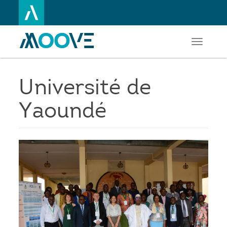
Toggle
Aller
navigati
au
contenu
principal
Université de
Yaoundé