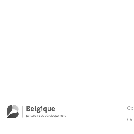
Co
Qu
Ch