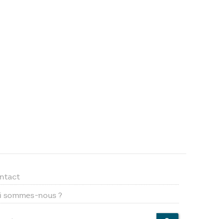
ntact
Footer
i sommes-nous ?
menu
ercher