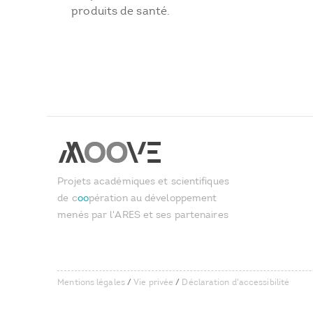
produits de santé.
Projets académiques et scientifiques
de c
oo
pération au développement
menés par l'ARES et ses partenaires
Mentions légales
/
Vie privée
/
Déclaration d'accessibilité
User