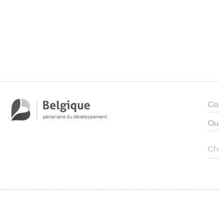
Co
Qu
Ch