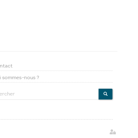
ntact
Footer
i sommes-nous ?
menu
ercher
CHERCHER