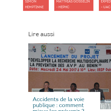
SIMON
MATTHIAS GOSSELIN
EXPED
HEMPTINNE
- HEPHC
– UAC
Lire aussi
Accidents de la voie
publique : comment