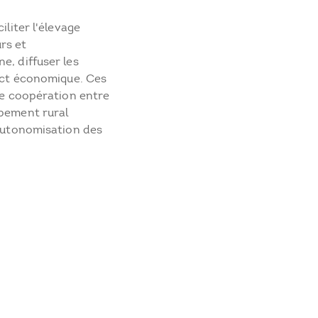
iliter l'élevage
rs et
e, diffuser les
pect économique. Ces
 de coopération entre
ppement rural
'autonomisation des