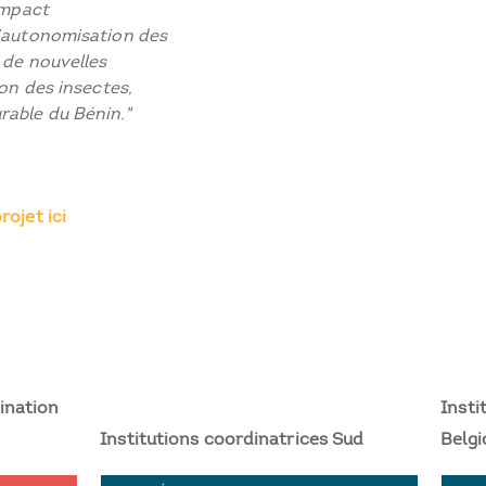
impact
l’autonomisation des
à de nouvelles
ion des insectes,
rable du Bénin."
rojet ici
ination
Insti
Institutions coordinatrices Sud
Belgi