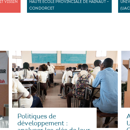
IT VISSIN
HAUTE ÉCOLE PROVINCIALE DE HAINAUT –
UNIV
CONDORCET
(UAC
Politiques de
A
développement :
U