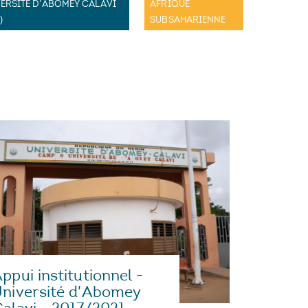
ERSITÉ D'ABOMEY CALAVI
AFRIQUE
)
SUBSAHARIENNE
ppui institutionnel -
niversité d'Abomey