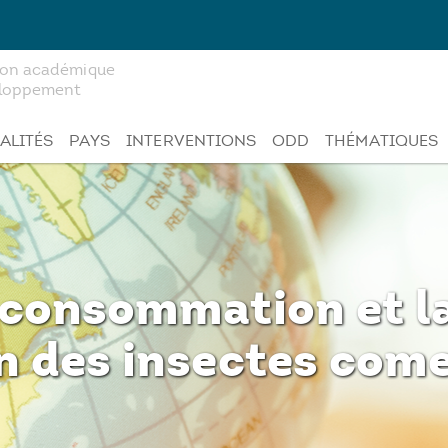
tion académique
veloppement
ALITÉS
PAYS
INTERVENTIONS
ODD
THÉMATIQUES
 consommation et l
 des insectes come