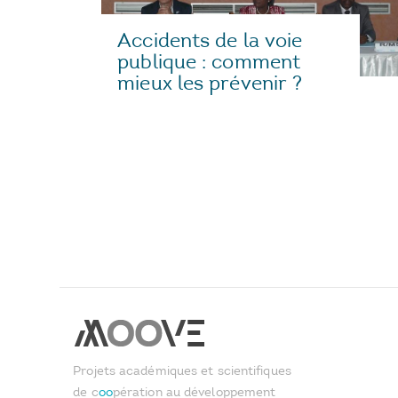
Accidents de la voie
publique : comment
mieux les prévenir ?
Projets académiques et scientifiques
de c
oo
pération au développement