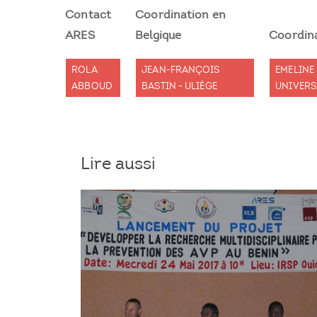
Contact
Coordination en
ARES
Belgique
Coordin
ROLA
JEAN-FRANÇOIS
EMELINE 
ABBOUD
BASTIN - ULIÈGE
UNIVERS
Lire aussi