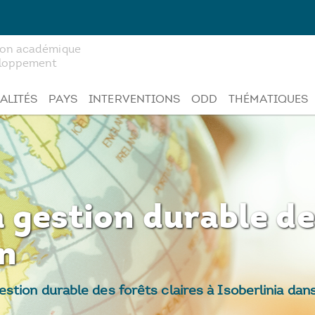
tion académique
veloppement
ALITÉS
PAYS
INTERVENTIONS
ODD
THÉMATIQUES
a gestion durable de
in
stion durable des forêts claires à Isoberlinia da