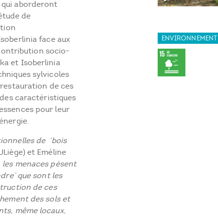
 qui aborderont
’étude de
ution
soberlinia face aux
ENVIRONNEMENT
 contribution socio-
a et Isoberlinia
chniques sylvicoles
 restauration de ces
 des caractéristiques
essences pour leur
énergie.
ionnelles de ‘bois
ULiège) et Eméline
, les menaces pèsent
ndre’ que sont les
struction de ces
chement des sols et
nts, même locaux,