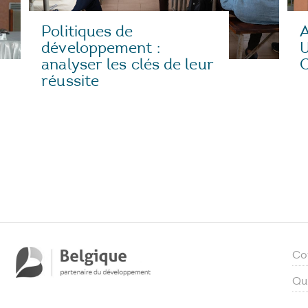
Politiques de
A
développement :
U
analyser les clés de leur
C
réussite
Co
Qu