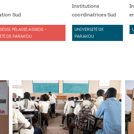
Institutions
In
ation Sud
coordinatrices Sud
e
SÊSSI PÉLAGIE ASSEDE -
UNIVERSITÉ DE
ITÉ DE PARAKOU
PARAKOU