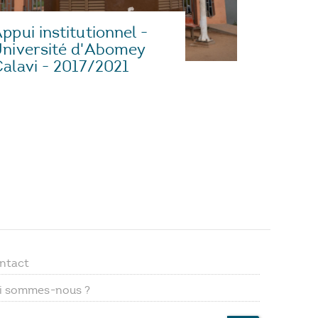
ppui institutionnel -
niversité d'Abomey
alavi - 2017/2021
ntact
Footer
i sommes-nous ?