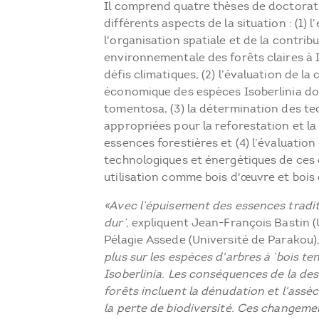
Il comprend quatre thèses de doctorat
différents aspects de la situation : (1) l
l'organisation spatiale et de la contrib
environnementale des forêts claires à I
défis climatiques, (2) l’évaluation de la
économique des espèces Isoberlinia dok
tomentosa, (3) la détermination des te
appropriées pour la reforestation et la
essences forestières et (4) l’évaluation
technologiques et énergétiques de ces 
utilisation comme bois d'œuvre et bois 
«Avec l’épuisement des essences tradit
dur’,
expliquent Jean-François Bastin (
Pélagie Assede (Université de Parakou)
plus sur les espèces d'arbres à ‘bois te
Isoberlinia. Les conséquences de la de
forêts incluent la dénudation et l'assè
la perte de biodiversité. Ces changeme