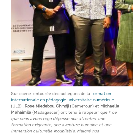
Sur scène, entourée des collègues de la
formation
internationale en pédagogie universitaire numérique
(ULB) ,
Rose Miedebou Chindji
(Cameroun) et
Michaella
Mahaimila
(Madagascar) ont tenu à rappeler que «
ce
que nous avons reçu dépasse nos attentes, une
formation exigeante, une aventure humaine et une
immersion culturelle inoubliable. Malgré nos